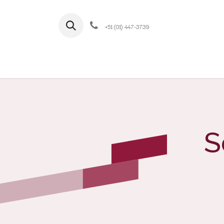
+51 (01) 447-3739
Ini
S