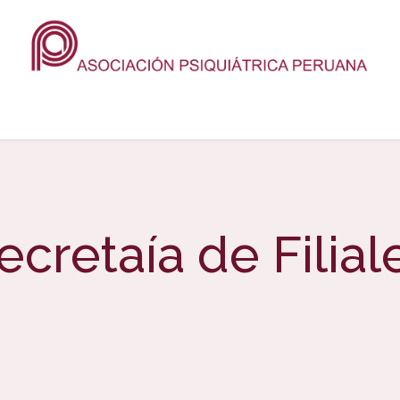
cio
Sobre nosotros
Eventos
Revista
Prensa
Contácte
ecretaía de Filial