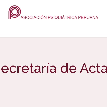
cio
Sobre nosotros
Eventos
Revista
Prensa
Contácte
ecretaría de Act