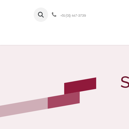
+51 (01) 447-3739
Ini
S