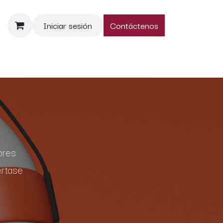
Iniciar sesión
Contáctenos
nos
ores
értase