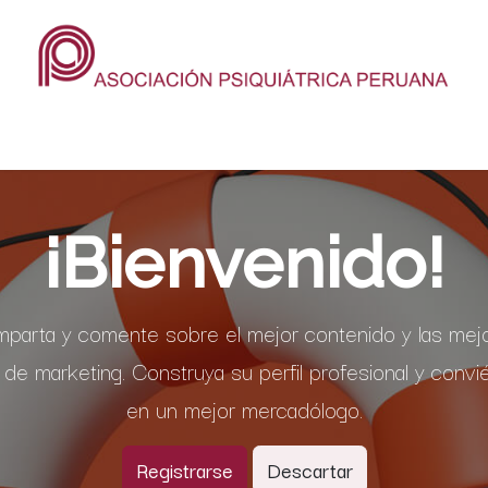
cio
Sobre nosotros
Eventos
Revista
Prensa
Contácte
¡Bienvenido!
parta y comente sobre el mejor contenido y las mej
 de marketing. Construya su perfil profesional y convi
en un mejor mercadólogo.
Registrarse
Descartar