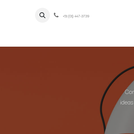
+51 (01) 447-3739
Ini
Com
ideas